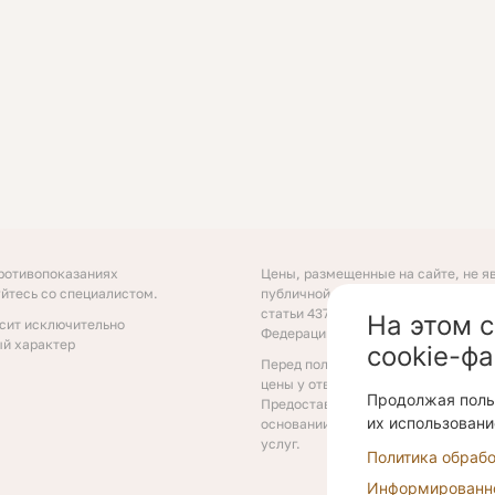
ротивопоказаниях
Цены, размещенные на сайте, не я
йтесь со специалистом.
публичной офертой, определяемой
статьи 437 Гражданского кодекса 
На этом 
сит исключительно
Федерации.
й характер
cookie-ф
Перед получением услуги необход
цены у ответственных сотрудников
Продолжая польз
Предоставление услуг осуществля
их использовани
основании договора об оказании м
услуг.
Политика обраб
Информированное