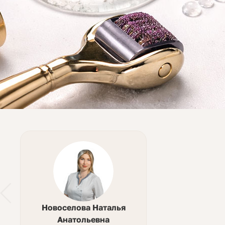
Новоселова Наталья
Анатольевна