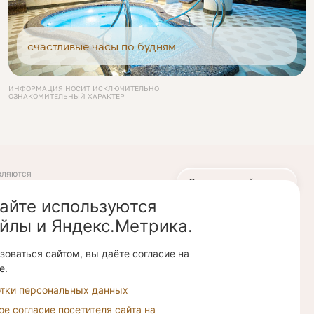
счастливые часы по будням
ИНФОРМАЦИЯ НОСИТ ИСКЛЮЧИТЕЛЬНО
ОЗНАКОМИТЕЛЬНЫЙ ХАРАКТЕР
вляются
Скачать прайс-лист
 положениями
Российской
сайте используются
айлы и Яндекс.Метрика.
имо уточнять
 клиники.
оваться сайтом, вы даёте согласие на
ется на
е.
едицинских
отки персональных данных
 согласие посетителя сайта на